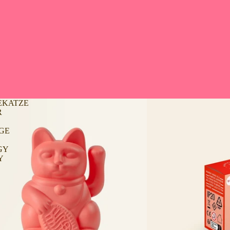
EKATZE
R
GE
GY
Y