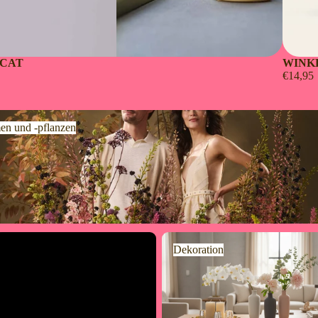
 CAT
WINK
€14,95
 und -pflanzen
en und -pflanzen
Dekoration
Dekoration