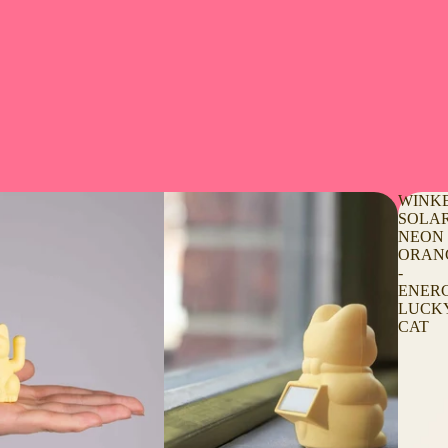
WINK
SOLA
NEON
ORAN
-
ENER
LUCK
CAT